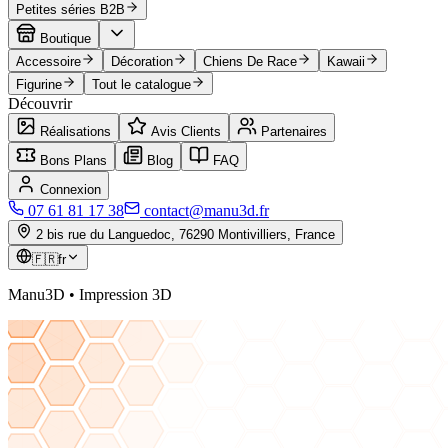
Petites séries B2B
Boutique
Accessoire
Décoration
Chiens De Race
Kawaii
Figurine
Tout le catalogue
Découvrir
Réalisations
Avis Clients
Partenaires
Bons Plans
Blog
FAQ
Connexion
07 61 81 17 38
contact@manu3d.fr
2 bis rue du Languedoc, 76290 Montivilliers, France
🇫🇷
fr
Manu3D • Impression 3D