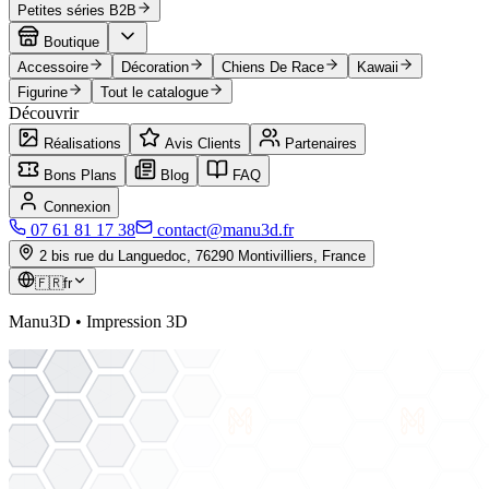
Petites séries B2B
Boutique
Accessoire
Décoration
Chiens De Race
Kawaii
Figurine
Tout le catalogue
Découvrir
Réalisations
Avis Clients
Partenaires
Bons Plans
Blog
FAQ
Connexion
07 61 81 17 38
contact@manu3d.fr
2 bis rue du Languedoc, 76290 Montivilliers, France
🇫🇷
fr
Manu3D • Impression 3D