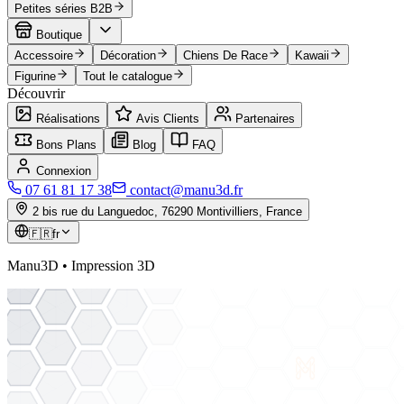
Petites séries B2B
Boutique
Accessoire
Décoration
Chiens De Race
Kawaii
Figurine
Tout le catalogue
Découvrir
Réalisations
Avis Clients
Partenaires
Bons Plans
Blog
FAQ
Connexion
07 61 81 17 38
contact@manu3d.fr
2 bis rue du Languedoc, 76290 Montivilliers, France
🇫🇷
fr
Manu3D • Impression 3D