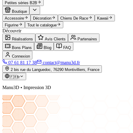
Petites séries B2B
Boutique
Accessoire
Décoration
Chiens De Race
Kawaii
Figurine
Tout le catalogue
Découvrir
Réalisations
Avis Clients
Partenaires
Bons Plans
Blog
FAQ
Connexion
07 61 81 17 38
contact@manu3d.fr
2 bis rue du Languedoc, 76290 Montivilliers, France
🇫🇷
fr
Manu3D • Impression 3D