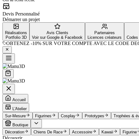
Devis Personnalisé
Démarrer un projet
Réalisations
Avis Clients
Partenaires
Portfolio 3D
Voir sur Google & Facebook
Licences créateurs
Codes 
OBTENEZ
-10%
SUR VOTRE COMPTE AVEC LE CODE
DE
Accueil
L'Atelier
Sur-Mesure
Figurines
Cosplay
Prototypes
Trophées & é
Boutique
Décoration
Chiens De Race
Accessoire
Kawaii
Figurine
Découvrir