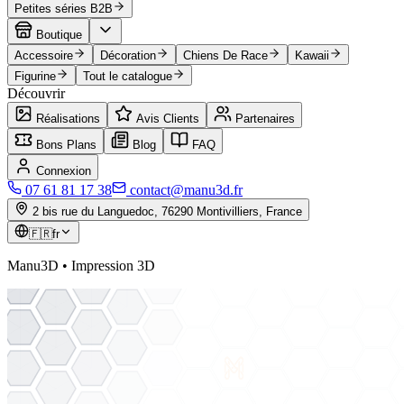
Petites séries B2B
Boutique
Accessoire
Décoration
Chiens De Race
Kawaii
Figurine
Tout le catalogue
Découvrir
Réalisations
Avis Clients
Partenaires
Bons Plans
Blog
FAQ
Connexion
07 61 81 17 38
contact@manu3d.fr
2 bis rue du Languedoc, 76290 Montivilliers, France
🇫🇷
fr
Manu3D • Impression 3D