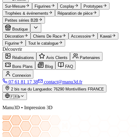
Sur-Mesure
Figurines
Cosplay
Prototypes
Trophées & événements
Réparation de pièce
Petites séries B2B
Boutique
Décoration
Chiens De Race
Accessoire
Kawaii
Figurine
Tout le catalogue
Découvrir
Réalisations
Avis Clients
Partenaires
Bons Plans
Blog
FAQ
Connexion
07 61 81 17 38
contact@manu3d.fr
2 bis rue du Languedoc 76290 Montivilliers FRANCE
🇫🇷
fr
Manu3D • Impression 3D