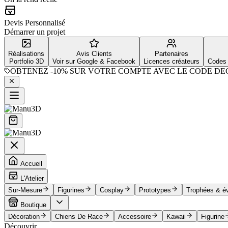
Devis Personnalisé
Démarrer un projet
Réalisations
Avis Clients
Partenaires
Portfolio 3D
Voir sur Google & Facebook
Licences créateurs
Codes 
OBTENEZ
-10%
SUR VOTRE COMPTE AVEC LE CODE
DE
Accueil
L'Atelier
Sur-Mesure
Figurines
Cosplay
Prototypes
Trophées & é
Boutique
Décoration
Chiens De Race
Accessoire
Kawaii
Figurine
Découvrir