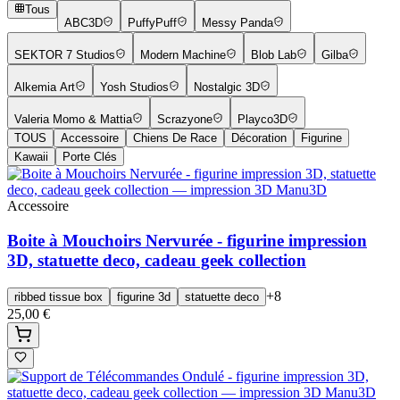
Tous
ABC3D
PuffyPuff
Messy Panda
SEKTOR 7 Studios
Modern Machine
Blob Lab
Gilba
Alkemia Art
Yosh Studios
Nostalgic 3D
Valeria Momo & Mattia
Scrazyone
Playco3D
TOUS
Accessoire
Chiens De Race
Décoration
Figurine
Kawaii
Porte Clés
Accessoire
Boite à Mouchoirs Nervurée - figurine impression
3D, statuette deco, cadeau geek collection
+
8
ribbed tissue box
figurine 3d
statuette deco
25,00 €