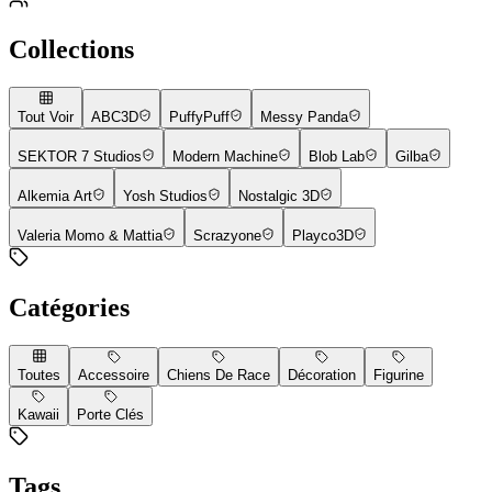
Collections
Tout Voir
ABC3D
PuffyPuff
Messy Panda
SEKTOR 7 Studios
Modern Machine
Blob Lab
Gilba
Alkemia Art
Yosh Studios
Nostalgic 3D
Valeria Momo & Mattia
Scrazyone
Playco3D
Catégories
Toutes
Accessoire
Chiens De Race
Décoration
Figurine
Kawaii
Porte Clés
Tags