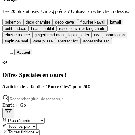
Les
20
plus utilisés. Un tag précis ? Utilisez la recherche ci-dessus.
pokemon
deco chambre
deco kawaii
figurine kawaii
kawaii
petit cadeau
heart
rabbit
rose
cavalier king charle
christmas tree
gingerbread man
lapin
otter
owl
pomeranian
sapin de noel
vase plisse
abstract fox
accessoire sac
Accueil
Offres Spéciales en cours !
5
articles de la famille
"
Porte Clés
"
pour
20
€
Entrée ↵
Go