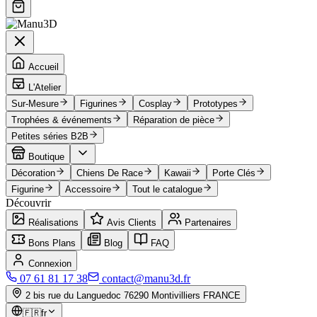
Accueil
L'Atelier
Sur-Mesure
Figurines
Cosplay
Prototypes
Trophées & événements
Réparation de pièce
Petites séries B2B
Boutique
Décoration
Chiens De Race
Kawaii
Porte Clés
Figurine
Accessoire
Tout le catalogue
Découvrir
Réalisations
Avis Clients
Partenaires
Bons Plans
Blog
FAQ
Connexion
07 61 81 17 38
contact@manu3d.fr
2 bis rue du Languedoc 76290 Montivilliers FRANCE
🇫🇷
fr