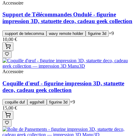
Accessoire
Support de Télécommandes Ondulé - figurine
impression 3D, statuette deco, cadeau geek collection
+
9
support de telecomma
wavy remote holder
figurine 3d
10,00 €
Accessoire
Coquille d'œuf - figurine impression 3D, statuette
deco, cadeau geek collection
+
9
coquille duf
eggshell
figurine 3d
15,00 €