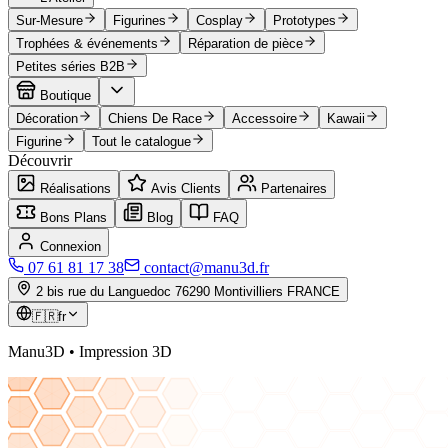
Sur-Mesure
Figurines
Cosplay
Prototypes
Trophées & événements
Réparation de pièce
Petites séries B2B
Boutique
Décoration
Chiens De Race
Accessoire
Kawaii
Figurine
Tout le catalogue
Découvrir
Réalisations
Avis Clients
Partenaires
Bons Plans
Blog
FAQ
Connexion
07 61 81 17 38
contact@manu3d.fr
2 bis rue du Languedoc 76290 Montivilliers FRANCE
🇫🇷
fr
Manu3D • Impression 3D