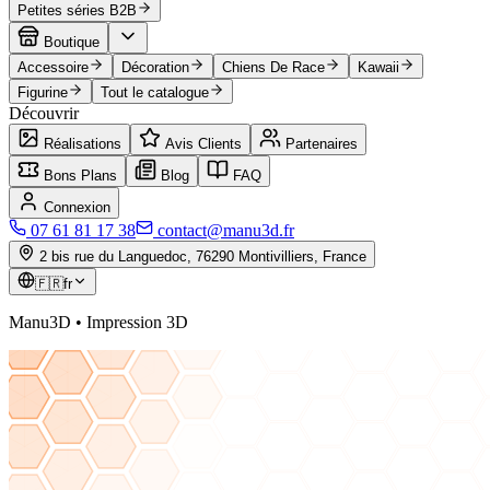
Petites séries B2B
Boutique
Accessoire
Décoration
Chiens De Race
Kawaii
Figurine
Tout le catalogue
Découvrir
Réalisations
Avis Clients
Partenaires
Bons Plans
Blog
FAQ
Connexion
07 61 81 17 38
contact@manu3d.fr
2 bis rue du Languedoc, 76290 Montivilliers, France
🇫🇷
fr
Manu3D • Impression 3D