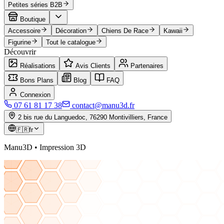
Petites séries B2B
Boutique
Accessoire
Décoration
Chiens De Race
Kawaii
Figurine
Tout le catalogue
Découvrir
Réalisations
Avis Clients
Partenaires
Bons Plans
Blog
FAQ
Connexion
07 61 81 17 38
contact@manu3d.fr
2 bis rue du Languedoc, 76290 Montivilliers, France
🇫🇷
fr
Manu3D • Impression 3D