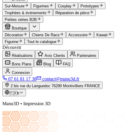
Sur-Mesure
Figurines
Cosplay
Prototypes
Trophées & événements
Réparation de pièce
Petites séries B2B
Boutique
Décoration
Chiens De Race
Accessoire
Kawaii
Figurine
Tout le catalogue
Découvrir
Réalisations
Avis Clients
Partenaires
Bons Plans
Blog
FAQ
Connexion
07 61 81 17 38
contact@manu3d.fr
2 bis rue du Languedoc 76290 Montivilliers FRANCE
🇫🇷
fr
Manu3D • Impression 3D