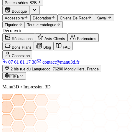
Petites séries B2B
Boutique
Accessoire
Décoration
Chiens De Race
Kawaii
Figurine
Tout le catalogue
Découvrir
Réalisations
Avis Clients
Partenaires
Bons Plans
Blog
FAQ
Connexion
07 61 81 17 38
contact@manu3d.fr
2 bis rue du Languedoc, 76290 Montivilliers, France
🇫🇷
fr
Manu3D • Impression 3D