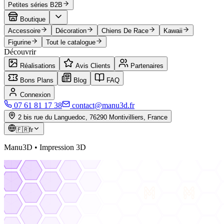
Petites séries B2B
Boutique
Accessoire
Décoration
Chiens De Race
Kawaii
Figurine
Tout le catalogue
Découvrir
Réalisations
Avis Clients
Partenaires
Bons Plans
Blog
FAQ
Connexion
07 61 81 17 38
contact@manu3d.fr
2 bis rue du Languedoc, 76290 Montivilliers, France
🇫🇷
fr
Manu3D • Impression 3D