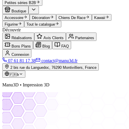
Petites séries B2B
Boutique
Accessoire
Décoration
Chiens De Race
Kawaii
Figurine
Tout le catalogue
Découvrir
Réalisations
Avis Clients
Partenaires
Bons Plans
Blog
FAQ
Connexion
07 61 81 17 38
contact@manu3d.fr
2 bis rue du Languedoc, 76290 Montivilliers, France
🇫🇷
fr
Manu3D • Impression 3D